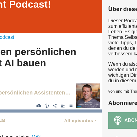
t Podcast!
Über dies
Dieser Podcas
zum effizient
Leben. Es gi
odcast
Thema Selbs
viele Tipps, 
denen du de
en persönlichen
verbessern k
t AI bauen
Wenn du also 
werden und me
wichtigen Din
du in diesem 
von und mit Th
ELAL 598: Deinen persönlichen Assistenten mit AI bauen
Abonnier
All episodes
›
 herunterladen:
MP3