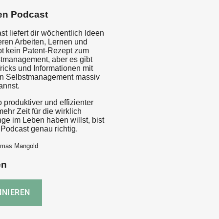
en Podcast
t liefert dir wöchentlich Ideen
eren Arbeiten, Lernen und
bt kein Patent-Rezept zum
tmanagement, aber es gibt
Tricks und Informationen mit
in Selbstmanagement massiv
annst.
produktiver und effizienter
hr Zeit für die wirklich
ge im Leben haben willst, bist
Podcast genau richtig.
omas Mangold
en