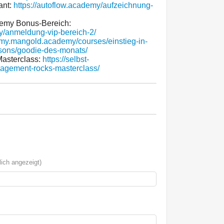
ant:
https://autoflow.academy/aufzeichnung-
emy Bonus-Bereich:
y/anmeldung-vip-bereich-2/
//my.mangold.academy/courses/einstieg-in-
sons/goodie-des-monats/
asterclass:
https://selbst-
agement-rocks-masterclass/
ich angezeigt)